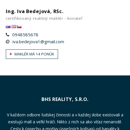
Ing. Iva Bedejová, RSc.
certifikovaný realitný maklér - konateľ
0948585678
iva.bedejova1@gmail.com
MAKLÉR MÁ 14 PONÚK
BHS REALITY, S.R.O.
V každom odbore ľudskej činnosti a v každej dobe existovali a
existujú malí a veľkí hráči. Nikto z nich sa ako víťaz nenarodil.
Cesty k úspechu a motívy úspešných kolísajú od banality k