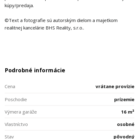
kúpy/predaja.
©Text a fotografie sú autorským dielom a majetkom
realitnej kancelárie BHS Reality, s.r.o..
Podrobné informácie
Cena
vrátane provízie
Poschodie
prízemie
Výmera garáže
16 m²
Vlastníctvo
osobné
Stav
pôvodný