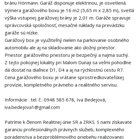
bránu Hörmann. Garáž disponuje elektrinou, je osvetlená.
Výmera garážového boxu je 16 m2 (5,65 m x 2,85 m), svetlá
výška vstupnej garážovej brány je 2,01 m. Garáže spravuje
správcovská spoločnosť, mesačné náklady na prevádzku
garáže sú nízke.
Garážový box je využiteľný nielen na parkovanie osobného
automobilu ale aj na skladovanie ako úložný priestor.
Priestor garážového priestoru je bezpečný a najmä suchý.
Z tejto pokojnej lokality pri Malom Dunaji sa veľmi pohodlne
dá dostať na diaľnice D1, D4 a aj na rýchlostnú cestu R7.
Cena garážového boxu je vrátane sprostredkovateľskej
provízie, kompletného právneho a realitného servisu.
Informácie : tel. č.: 0948 585 678, Iva Bedejová,
iva.bedejova1@gmail.com
Patríme k členom Realitnej únie SR a ZRKS. S nami získavate
garanciu profesionálnych právnych služieb, komplexného
poradenstva a bezproblémového priebehu realizovanej