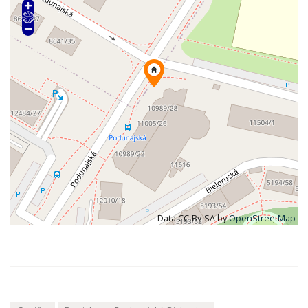
Data CC-By-SA by
OpenStreetMap