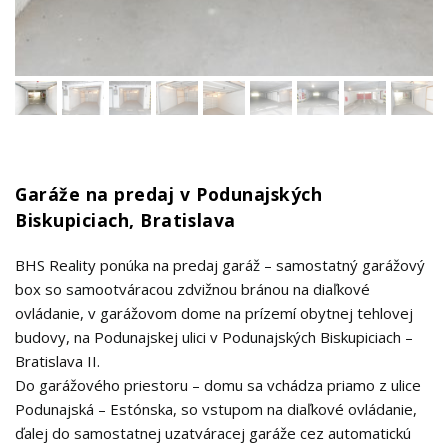
Garáže na predaj v Podunajských
Biskupiciach, Bratislava
BHS Reality ponúka na predaj garáž – samostatný garážový
box so samootváracou zdvižnou bránou na diaľkové
ovládanie, v garážovom dome na prízemí obytnej tehlovej
budovy, na Podunajskej ulici v Podunajských Biskupiciach –
Bratislava II.
Do garážového priestoru – domu sa vchádza priamo z ulice
Podunajská – Estónska, so vstupom na diaľkové ovládanie,
ďalej do samostatnej uzatváracej garáže cez automatickú