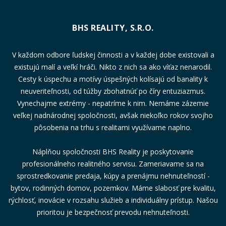
BHS REALITY, S.R.O.
V každom odbore ľudskej činnosti a v každej dobe existovali a
existujú malí a veľkí hráči. Nikto z nich sa ako víťaz nenarodil.
Cesty k úspechu a motívy úspešných kolísajú od banality k
neuveriteľnosti, od túžby zbohatnúť po číry entuziazmus.
Vynechajme extrémy - nepatríme k nim. Nemáme zázemie
veľkej nadnárodnej spoločnosti, avšak niekoľko rokov svojho
pôsobenia na trhu s realitami využívame naplno.
Náplňou spoločnosti BHS Reality je poskytovanie
profesionálneho realitného servisu. Zameriavame sa na
sprostredkovanie predaja, kúpy a prenájmu nehnuteľností -
bytov, rodinných domov, pozemkov. Máme slabosť pre kvalitu,
rýchlosť, inovácie v rozsahu služieb a individuálny prístup. Našou
prioritou je bezpečnosť prevodu nehnuteľnosti.