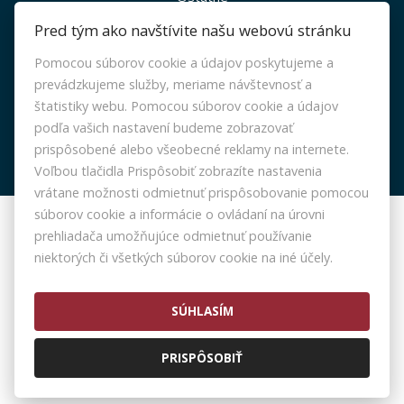
INFO
Pred tým ako navštívite našu webovú stránku
Pomocou súborov cookie a údajov poskytujeme a
Makléri
prevádzkujeme služby, meriame návštevnosť a
Napíšte nám
štatistiky webu. Pomocou súborov cookie a údajov
Kontakt
podľa vašich nastavení budeme zobrazovať
prispôsobené alebo všeobecné reklamy na internete.
Voľbou tlačidla Prispôsobiť zobrazíte nastavenia
vrátane možnosti odmietnuť prispôsobovanie pomocou
súborov cookie a informácie o ovládaní na úrovni
prehliadača umožňujúce odmietnuť používanie
© 2026 -
BHS Reality, s.r.o.
niektorých či všetkých súborov cookie na iné účely.
Dvojkrížna 49, Bratislava 821 06, Tel.: 0948884122, E-mail:
kontakt@bhs-reality.sk
Prepnúť na verziu pre počítače
SÚHLASÍM
PRISPÔSOBIŤ
Nastavenie cookies