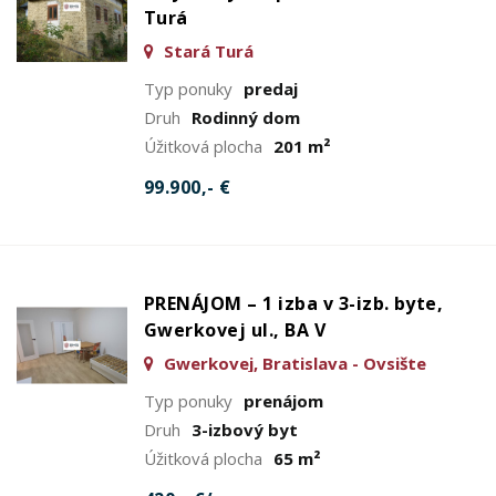
Turá
Stará Turá
Typ ponuky
predaj
Druh
Rodinný dom
Úžitková plocha
201 m²
99.900,- €
PRENÁJOM – 1 izba v 3-izb. byte,
Gwerkovej ul., BA V
Gwerkovej, Bratislava - Ovsište
Typ ponuky
prenájom
Druh
3-izbový byt
Úžitková plocha
65 m²