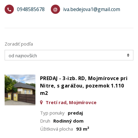
0948585678
iva.bedejova1@gmail.com
Zoradiť podľa
PREDAJ - 3-izb. RD, Mojmírovce pri
Nitre, s garážou, pozemok 1.110
m2
Tretí rad, Mojmírovce
Typ ponuky
predaj
Druh
Rodinný dom
Úžitková plocha
93 m²