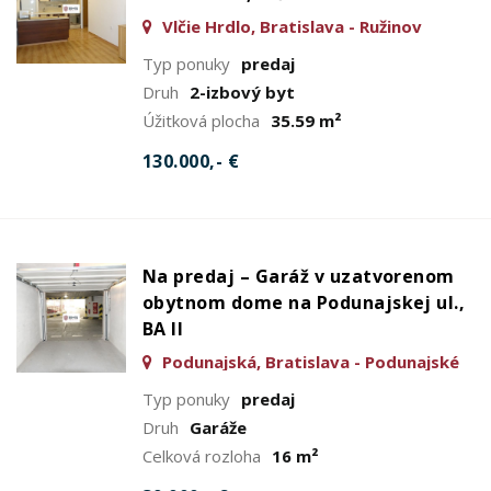
Vlčie Hrdlo, Bratislava - Ružinov
Typ ponuky
predaj
Druh
2-izbový byt
Úžitková plocha
35.59 m²
130.000,- €
Na predaj – Garáž v uzatvorenom
obytnom dome na Podunajskej ul.,
BA II
Podunajská, Bratislava - Podunajské
Biskupice
Typ ponuky
predaj
Druh
Garáže
Celková rozloha
16 m²