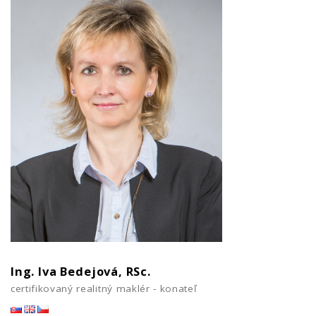
Ing. Iva Bedejová, RSc.
certifikovaný realitný maklér - konateľ