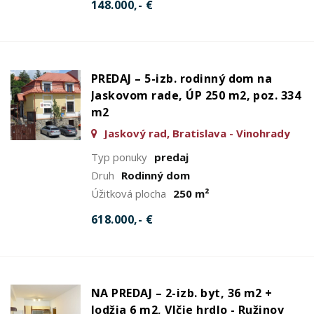
148.000,- €
PREDAJ – 5-izb. rodinný dom na
Jaskovom rade, ÚP 250 m2, poz. 334
m2
Jaskový rad, Bratislava - Vinohrady
Typ ponuky
predaj
Druh
Rodinný dom
Úžitková plocha
250 m²
618.000,- €
NA PREDAJ – 2-izb. byt, 36 m2 +
lodžia 6 m2, Vlčie hrdlo - Ružinov