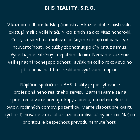
BHS REALITY, S.R.O.
V každom odbore ľudskej činnosti a v každej dobe existovali a
existujú malí a veľkí hráči. Nikto z nich sa ako víťaz nenarodil.
Cesty k úspechu a motívy úspešných kolísajú od banality k
neuveriteľnosti, od túžby zbohatnúť po číry entuziazmus.
Vynechajme extrémy - nepatríme k nim. Nemáme zázemie
veľkej nadnárodnej spoločnosti, avšak niekoľko rokov svojho
pôsobenia na trhu s realitami využívame naplno.
Náplňou spoločnosti BHS Reality je poskytovanie
profesionálneho realitného servisu. Zameriavame sa na
sprostredkovanie predaja, kúpy a prenájmu nehnuteľností -
bytov, rodinných domov, pozemkov. Máme slabosť pre kvalitu,
rýchlosť, inovácie v rozsahu služieb a individuálny prístup. Našou
prioritou je bezpečnosť prevodu nehnuteľnosti.