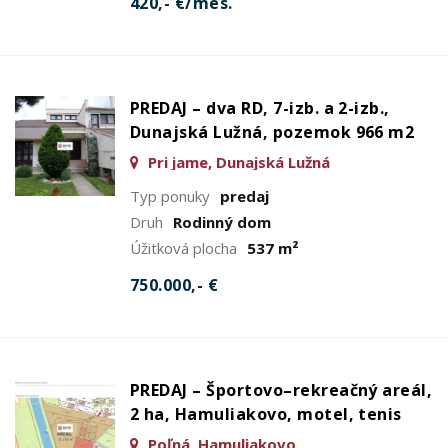
420,- €/mes.
PREDAJ – dva RD, 7-izb. a 2-izb.,
Dunajská Lužná, pozemok 966 m2
Pri jame, Dunajská Lužná
Typ ponuky
predaj
Druh
Rodinný dom
Úžitková plocha
537 m²
750.000,- €
PREDAJ – Športovo–rekreačný areál,
2 ha, Hamuliakovo, motel, tenis
Poľná, Hamuliakovo