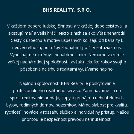
BHS REALITY, S.R.O.
V každom odbore ľudskej činnosti a v každej dobe existovali a
existujú malí a veľkí hráči. Nikto z nich sa ako víťaz nenarodil.
Cesty k úspechu a motívy úspešných kolísajú od banality k
neuveriteľnosti, od túžby zbohatnúť po číry entuziazmus.
Vynechajme extrémy - nepatríme k nim. Nemáme zázemie
veľkej nadnárodnej spoločnosti, avšak niekoľko rokov svojho
pôsobenia na trhu s realitami využívame naplno.
Náplňou spoločnosti BHS Reality je poskytovanie
profesionálneho realitného servisu. Zameriavame sa na
sprostredkovanie predaja, kúpy a prenájmu nehnuteľností -
bytov, rodinných domov, pozemkov. Máme slabosť pre kvalitu,
rýchlosť, inovácie v rozsahu služieb a individuálny prístup. Našou
prioritou je bezpečnosť prevodu nehnuteľnosti.