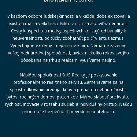
V každom odbore ľudskej činnosti a v každej dobe existovali a
existujú malí a veľkí hráči. Nikto z nich sa ako víťaz nenarodil.
Cesty k úspechu a motívy úspešných kolísajú od banality k
neuveriteľnosti, od túžby zbohatnúť po číry entuziazmus.
Vynechajme extrémy - nepatríme k nim. Nemáme zázemie
veľkej nadnárodnej spoločnosti, avšak niekoľko rokov svojho
pôsobenia na trhu s realitami využívame naplno.
Náplňou spoločnosti BHS Reality je poskytovanie
profesionálneho realitného servisu. Zameriavame sa na
sprostredkovanie predaja, kúpy a prenájmu nehnuteľností -
bytov, rodinných domov, pozemkov. Máme slabosť pre kvalitu,
rýchlosť, inovácie v rozsahu služieb a individuálny prístup. Našou
prioritou je bezpečnosť prevodu nehnuteľnosti.