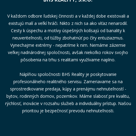
V každom odbore ľudskej činnosti a v každej dobe existovali a
existujú malí a veľkí hráči. Nikto z nich sa ako víťaz nenarodil.
Cesty k úspechu a motívy úspešných kolísajú od banality k
neuveriteľnosti, od túžby zbohatnúť po číry entuziazmus.
Vynechajme extrémy - nepatríme k nim. Nemáme zázemie
veľkej nadnárodnej spoločnosti, avšak niekoľko rokov svojho
pôsobenia na trhu s realitami využívame naplno.
Náplňou spoločnosti BHS Reality je poskytovanie
profesionálneho realitného servisu. Zameriavame sa na
sprostredkovanie predaja, kúpy a prenájmu nehnuteľností -
bytov, rodinných domov, pozemkov. Máme slabosť pre kvalitu,
rýchlosť, inovácie v rozsahu služieb a individuálny prístup. Našou
prioritou je bezpečnosť prevodu nehnuteľnosti.